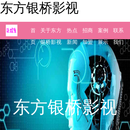
东方银桥影视
首
关于东方
热点
招商
案例
联系
页
银桥影视
新闻
加盟
展示
我们
东方银桥影视