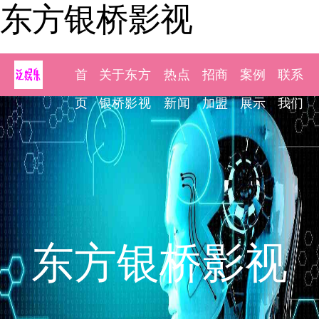
东方银桥影视
首
关于东方
热点
招商
案例
联系
页
银桥影视
新闻
加盟
展示
我们
东方银桥影视